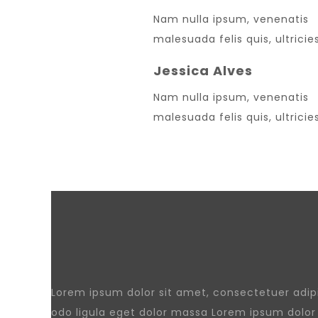
Nam nulla ipsum, venenatis
malesuada felis quis, ultricies
Jessica Alves
Nam nulla ipsum, venenatis
malesuada felis quis, ultricies
Lorem ipsum dolor sit amet, consectetuer adi
odo ligula eget dolor massa Lorem ipsum dolor